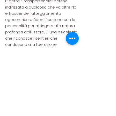
E’ detta “Transpersonale” perché
indirizzata a qualcosa che va oltre l’Io
e trascende l’atteggiamento
egocentrico e l’identificazione con la
personalità per attingere alla natura
profonda dell’Essere. E’ una psicologia
che riconosce i sentieri che
conducono alla liberazione
attraverso una più profonda
consapevolezza di sé e al
riconoscimento degli inganni mentali.
L’individuo può liberarsi dai conflitti
interiori e dalle gabbie del pensiero
che conducono a percezioni distorte
e condizionate, può entrare in
contatto con la propria Essenza e
riconoscere il vero Sé. Tale Sé non e
schiavo della mente, è la
Consapevolezza, il substrato di ogni