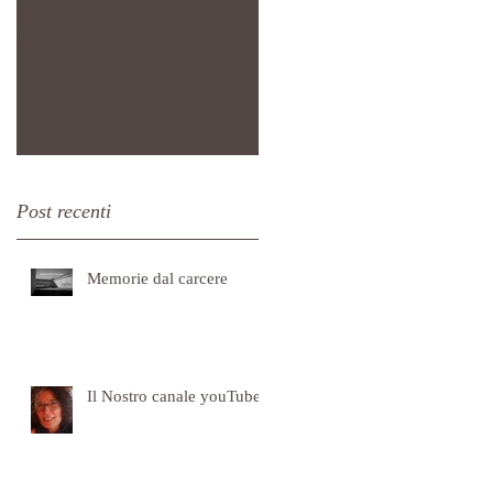
Una seduta di Reb
Un altro giro di boa
alle terme
Post recenti
Memorie dal carcere
Il Nostro canale youTube