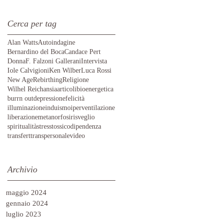
Cerca per tag
Alan Watts
Autoindagine
Bernardino del Boca
Candace Pert
Donna
F. Falzoni Gallerani
Intervista
Iole Calvigioni
Ken Wilber
Luca Rossi
New Age
Rebirthing
Religione
Wilhel Reich
ansia
articoli
bioenergetica
burrn out
depressione
felicità
illuminazione
induismo
iperventilazione
liberazione
metanorfosi
risveglio
spiritualità
stress
tossicodipendenza
transfert
transpersonale
video
Archivio
maggio 2024
gennaio 2024
luglio 2023