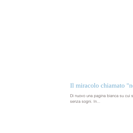
Il miracolo chiamato "n
Di nuovo una pagina bianca su cui scrivere. Sono sveglia dalle 5, dopo un sonno lungo e rist
senza sogni. In...