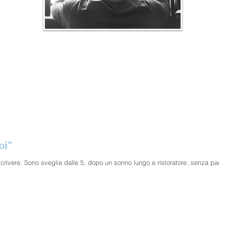
oi"
oratore..senza pause,