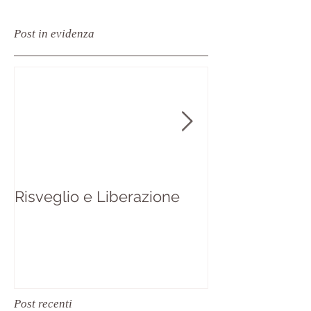
Post in evidenza
Risveglio e Liberazione
Da "A brief his
Everything" di
Post recenti