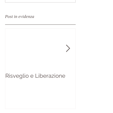
Post in evidenza
Risveglio e Liberazione
Da "A brief his
Everything" di