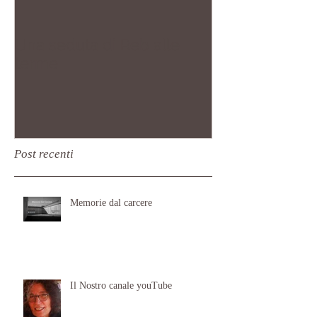
Una seduta di Reb alle
Un altro giro 
terme
Post recenti
Memorie dal carcere
Il Nostro canale youTube