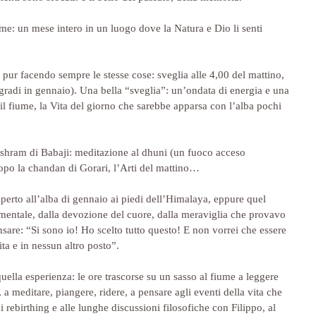
me: un mese intero in un luogo dove la Natura e Dio li senti 
pur facendo sempre le stesse cose: sveglia alle 4,00 del mattino, 
radi in gennaio). Una bella “sveglia”: un’ondata di energia e una 
il fiume, la Vita del giorno che sarebbe apparsa con l’alba pochi 
ll’ashram di Babaji: meditazione al dhuni (un fuoco acceso 
po la chandan di Gorari, l’Arti del mattino…
perto all’alba di gennaio ai piedi dell’Himalaya, eppure quel 
 mentale, dalla devozione del cuore, dalla meraviglia che provavo 
are: “Si sono io! Ho scelto tutto questo! E non vorrei che essere 
ta e in nessun altro posto”.
uella esperienza: le ore trascorse su un sasso al fiume a leggere 
, a meditare, piangere, ridere, a pensare agli eventi della vita che 
i rebirthing e alle lunghe discussioni filosofiche con Filippo, al 