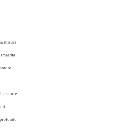
ua misura.
smarrita
 amore.
che scorre
nti
 profondo