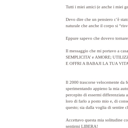
Tutti i miei amici (e anche i miei 
Devo dire che un pensiero c’è stato!
naturale che anche il corpo si “ris
Eppure sapevo che dovevo tornare a 
Il messaggio che mi portavo a ca
SEMPLICITA’ e AMORE; UTILI
E OFFRI A BABAJI LA TUA VITA
Il 2000 trascorse velocemente da f
sperimentando appieno la mia auton
percepito di essermi differenziat
loro di farlo a posto mio e, di con
questo; sia dalla voglia di sentire
Accettavo questa mia solitudine con
sentirmi LIBERA!