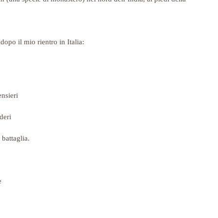
opo il mio rientro in Italia:
ensieri
deri
 battaglia.
e