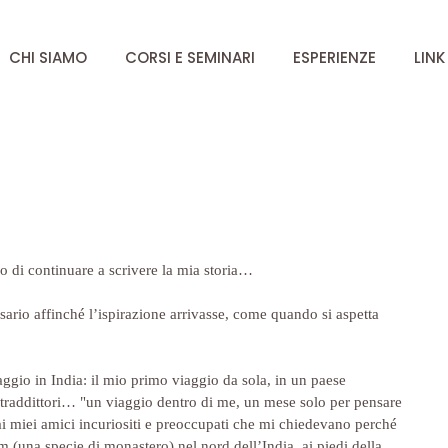
CHI SIAMO
CORSI E SEMINARI
ESPERIENZE
LINK
 di continuare a scrivere la mia storia…
sario affinché l’ispirazione arrivasse, come quando si aspetta 
aggio in India: il mio primo viaggio da sola, in un paese 
ontraddittori… "un viaggio dentro di me, un mese solo per pensare 
i miei amici incuriositi e preoccupati che mi chiedevano perché 
m (una specie di monastero) nel nord dell’India, ai piedi della 