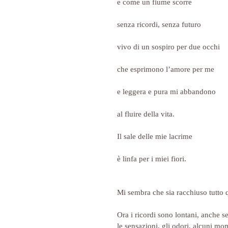
e come un fiume scorre
senza ricordi, senza futuro
vivo di un sospiro per due occhi
che esprimono l’amore per me
e leggera e pura mi abbandono
al fluire della vita.
Il sale delle mie lacrime
è linfa per i miei fiori.
Mi sembra che sia racchiuso tutto 
Ora i ricordi sono lontani, anche 
le sensazioni, gli odori, alcuni mom