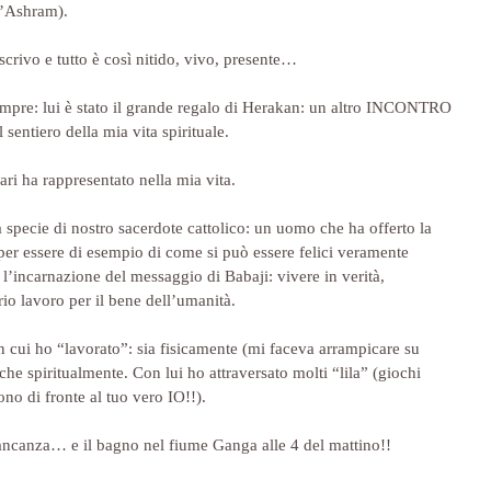
l’Ashram).
 scrivo e tutto è così nitido, vivo, presente…
sempre: lui è stato il grande regalo di Herakan: un altro INCONTRO 
 sentiero della mia vita spirituale.
ari ha rappresentato nella mia vita.
a specie di nostro sacerdote cattolico: un uomo che ha offerto la 
 per essere di esempio di come si può essere felici veramente 
 l’incarnazione del messaggio di Babaji: vivere in verità, 
rio lavoro per il bene dell’umanità.
on cui ho “lavorato”: sia fisicamente (mi faceva arrampicare su 
 che spiritualmente. Con lui ho attraversato molti “lila” (giochi 
ono di fronte al tuo vero IO!!).
ancanza… e il bagno nel fiume Ganga alle 4 del mattino!!