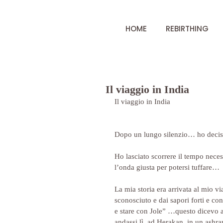
HOME
REBIRTHING
Il viaggio in India
Il viaggio in India
Dopo un lungo silenzio… ho deciso
Ho lasciato scorrere il tempo neces
l’onda giusta per potersi tuffare…
La mia storia era arrivata al mio vi
sconosciuto e dai sapori forti e c
e stare con Jole” …questo dicevo a
andassi lì, ad Herakan, in un ashra