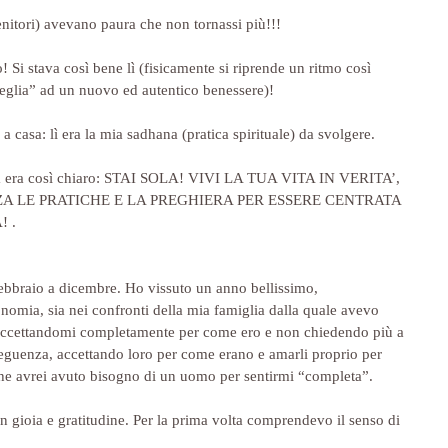
genitori) avevano paura che non tornassi più!!!
 Si stava così bene lì (fisicamente si riprende un ritmo così 
veglia” ad un nuovo ed autentico benessere)!
casa: lì era la mia sadhana (pratica spirituale) da svolgere.
sa era così chiaro: STAI SOLA! VIVI LA TUA VITA IN VERITA’, 
ZZA LE PRATICHE E LA PREGHIERA PER ESSERE CENTRATA 
! .
ebbraio a dicembre. Ho vissuto un anno bellissimo, 
omia, sia nei confronti della mia famiglia dalla quale avevo 
a accettandomi completamente per come ero e non chiedendo più a 
seguenza, accettando loro per come erano e amarli proprio per 
 che avrei avuto bisogno di un uomo per sentirmi “completa”.
 gioia e gratitudine. Per la prima volta comprendevo il senso di 