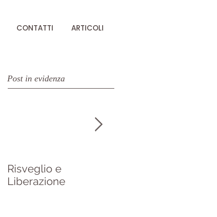
CONTATTI
ARTICOLI
Post in evidenza
Risveglio e
Da "A brief history of
Liberazione
Everything" di Ken
Wilber