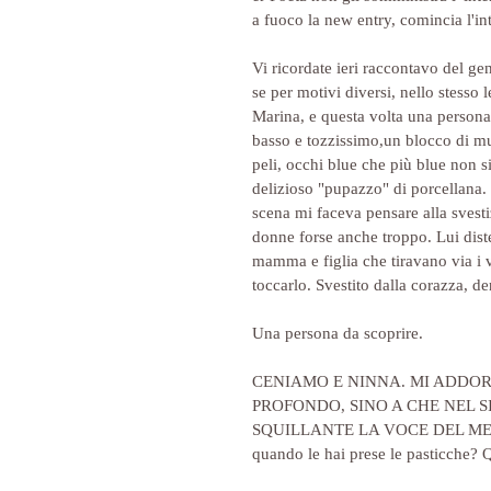
a fuoco la new entry, comincia l'in
Vi ricordate ieri raccontavo del ge
se per motivi diversi, nello stesso l
Marina, e questa volta una person
basso e tozzissimo,un blocco di mus
peli, occhi blue che più blue non si
delizioso "pupazzo" di porcellana. 
scena mi faceva pensare alla svesti
donne forse anche troppo. Lui dist
mamma e figlia che tiravano via i v
toccarlo. Svestito dalla corazza, d
Una persona da scoprire.
CENIAMO E NINNA. MI ADDO
PROFONDO, SINO A CHE NEL 
SQUILLANTE LA VOCE DEL MEDICO C
quando le hai prese le pasticche? 