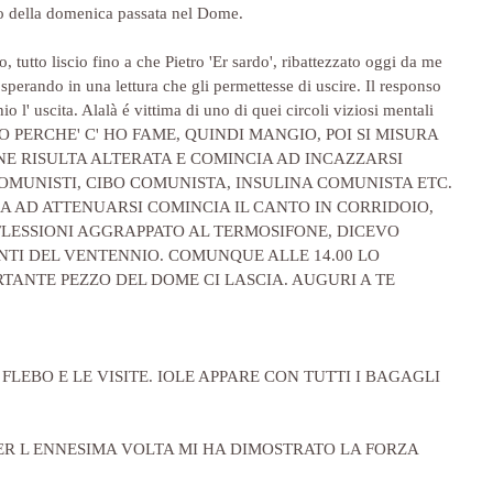
to della domenica passata nel Dome.
 tutto liscio fino a che Pietro 'Er sardo', ribattezzato oggi da me 
o sperando in una lettura che gli permettesse di uscire. Il responso 
io l' uscita. Alalà é vittima di uno di quei circoli viziosi mentali 
ZATO PERCHE' C' HO FAME, QUINDI MANGIO, POI SI MISURA 
NE RISULTA ALTERATA E COMINCIA AD INCAZZARSI 
OMUNISTI, CIBO COMUNISTA, INSULINA COMUNISTA ETC. 
 AD ATTENUARSI COMINCIA IL CANTO IN CORRIDOIO, 
FLESSIONI AGGRAPPATO AL TERMOSIFONE, DICEVO 
NTI DEL VENTENNIO. COMUNQUE ALLE 14.00 LO 
TANTE PEZZO DEL DOME CI LASCIA. AUGURI A TE 
FLEBO E LE VISITE. IOLE APPARE CON TUTTI I BAGAGLI 
ER L ENNESIMA VOLTA MI HA DIMOSTRATO LA FORZA 