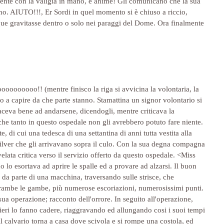
amente con la valigia in mano, e ahime! Gli comunicano che la sua 
orno. AIUTO!!!, Er Sordi in quel momento si è chiuso a riccio, 
que gravitasse dentro o solo nei paraggi del Dome. Ora finalmente 
toooooooooo!! (mentre finisco la riga si avvicina la volontaria, la 
co a capire da che parte stanno. Stamattina un signor volontario si 
faceva bene ad andarsene, dicendogli, mentre criticava la 
he tanto in questo ospedale non gli avrebbero potuto fare niente. 
, di cui una tedesca di una settantina di anni tutta vestita alla 
 silver che gli arrivavano sopra il culo. Con la sua degna compagna 
ata critica verso il servizio offerto da questo ospedale. <Miss 
lo esortava ad aprire le spalle ed a provare ad alzarsi. Il buon 
a parte di una macchina, traversando sulle strisce, che 
trambe le gambe, più numerose escoriazioni, numerosissimi punti. 
sua operazione; racconto dell'orrore. In seguito all'operazione, 
ieri lo fanno cadere, riaggravando ed allungando cosi i suoi tempi 
l calvario torna a casa dove scivola e si rompe una costola, ed 