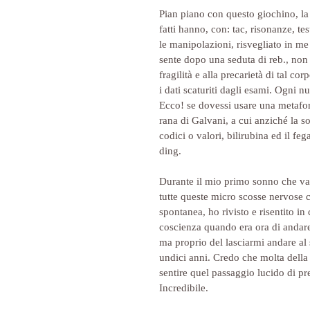
Pian piano con questo giochino, la 
fatti hanno, con: tac, risonanze, test
le manipolazioni, risvegliato in me
sente dopo una seduta di reb., non q
fragilità e alla precarietà di tal c
i dati scaturiti dagli esami. Ogni n
Ecco! se dovessi usare una metafora
rana di Galvani, a cui anziché la s
codici o valori, bilirubina ed il fe
ding.
Durante il mio primo sonno che va 
tutte queste micro scosse nervose c
spontanea, ho rivisto e risentito in 
coscienza quando era ora di andare
ma proprio del lasciarmi andare al so
undici anni. Credo che molta della m
sentire quel passaggio lucido di pr
Incredibile.