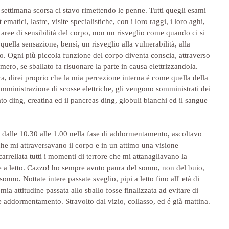
settimana scorsa ci stavo rimettendo le penne. Tutti quegli esami 
 ematici, lastre, visite specialistiche, con i loro raggi, i loro aghi, 
 aree di sensibilità del corpo, non un risveglio come quando ci si 
uella sensazione, bensì, un risveglio alla vulnerabilità, alla 
orpo. Ogni più piccola funzione del corpo diventa conscia, attraverso 
umero, se sballato fa risuonare la parte in causa elettrizzandola. 
, direi proprio che la mia percezione interna é come quella della 
omministrazione di scosse elettriche, gli vengono somministrati dei 
gato ding, creatina ed il pancreas ding, globuli bianchi ed il sangue 
dalle 10.30 alle 1.00 nella fase di addormentamento, ascoltavo 
he mi attraversavano il corpo e in un attimo una visione 
carrellata tutti i momenti di terrore che mi attanagliavano la 
 a letto. Cazzo! ho sempre avuto paura del sonno, non del buio, 
nno. Nottate intere passate sveglio, pipi a letto fino all' età di 
ia attitudine passata allo sballo fosse finalizzata ad evitare di 
e addormentamento. Stravolto dal vizio, collasso, ed é già mattina. 