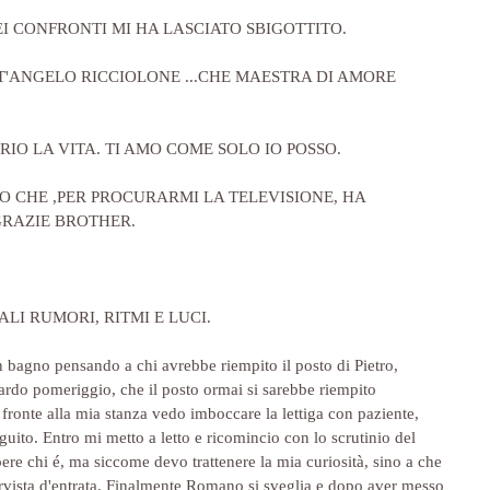
I CONFRONTI MI HA LASCIATO SBIGOTTITO.
T'ANGELO RICCIOLONE ...CHE MAESTRA DI AMORE 
IO LA VITA. TI AMO COME SOLO IO POSSO.
 CHE ,PER PROCURARMI LA TELEVISIONE, HA 
GRAZIE BROTHER.
LI RUMORI, RITMI E LUCI. 
n bagno pensando a chi avrebbe riempito il posto di Pietro, 
ardo pomeriggio, che il posto ormai si sarebbe riempito 
 fronte alla mia stanza vedo imboccare la lettiga con paziente, 
guito. Entro mi metto a letto e ricomincio con lo scrutinio del 
ere chi é, ma siccome devo trattenere la mia curiosità, sino a che 
ervista d'entrata. Finalmente Romano si sveglia e dopo aver messo 