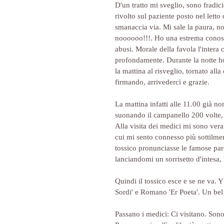
D'un tratto mi sveglio, sono fradic
rivolto sul paziente posto nel letto 
smanaccia via. Mi sale la paura, no
noooooo!!!. Ho una estrema conosce
abusi. Morale della favola l'inter
profondamente. Durante la notte h
la mattina al risveglio, tornato all
firmando, arrivederci e grazie. 
La mattina infatti alle 11.00 già n
suonando il campanello 200 volte, e
Alla visita dei medici mi sono ver
cui mi sento connesso più sottilmen
tossico pronunciasse le famose paro
lanciandomi un sorrisetto d'intesa,
Quindi il tossico esce e se ne va. 
Sordi' e Romano 'Er Poeta'. Un bel
Passano i medici: Ci visitano. Son