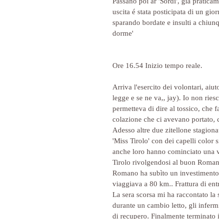
Passano poi ar 'Sordi', già pratic
uscita é stata posticipata di un gi
sparando bordate e insulti a chiun
dorme'
Ore 16.54 Inizio tempo reale. 
Arriva l'esercito dei volontari, aiu
legge e se ne va,, jay). Io non ries
permetteva di dire al tossico, che 
colazione che ci avevano portato, c
Adesso altre due zitellone stagionate
'Miss Tirolo' con dei capelli color
anche loro hanno cominciato una vel
Tirolo rivolgendosi al buon Romano 
Romano ha subìto un investimento d
viaggiava a 80 km.. Frattura di en
La sera scorsa mi ha raccontato la 
durante un cambio letto, gli inferm
di recupero. Finalmente terminato i