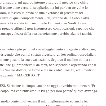
io di sudore, mi guardo intorno e scorgo il medico che chino 
di fronte a me cerca di svegliarlo, ma lui per ben tre volte lo 
ooo, il tossico in preda ad una overdose di psicofarmaci 
nza di quei comportamenti, urla, strappo delle flebo e altri 
a camera fà nottata in bianco. Solo Domenico er Sordi dorme 
o pregato affinché non insorgessero complicazioni, sapendo che 
a consapevolezza della sua assuefazione avrebbe alzato i tacchi, 
on ne poteva più per quel suo atteggiamento arrogante e altezzoso, 
sigendo che per lui si stravolgessero gli iter ordinari ospedalieri. 
amente gustato la sua evacuazione. Seguivo il medico donna con 
te, che gli proponeva il da farsi, ben sapendo e aspettando che il 
le 'ma no dottore, io firmo e me ne vado'. Cosi fu, ed il medico 
 raggiante: ' MA CERTO..!!'
YES!. Si rimane in cinque, anche se oggi dovrebbero dimettere 'Er 
 colpo, ma contentissimo!!! Prego per loro perché questo avvenga.
o molto contenti di vedere il mio miglioramento ed anche io. 