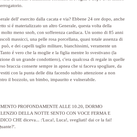
terrogatorio.
nerale dell' esercito dalla cacata e via? Ebbene 24 ore dopo, anche 
etto si é materializzato un altro Generale, questa volta della 
a molto meno snob, con sofferenza cardiaca. Un uomo di 85 anni 
coli massicci, una pelle rosa porcellana, quasi totale assenza di 
 può, e dei capelli taglio militare, bianchissimi, veramente un 
Tanto é vero che la moglie e la figlia mentre lo svestivano (la 
zione di un grande condottiero), c'era qualcosa di regale in quelle 
eso braccia conserte sempre in apnea che si faceva spogliare, da 
estiti con la punta delle dita facendo subito attenzione a non 
entro il bozzolo, un bimbo, impaurito e vulnerabile.
RMENTO PROFONDAMENTE ALLE 10.20, DORMO 
SILENZIO DELLA NOTTE SENTO CON VOCE FERMA E 
HE diceva... :'Luca!, Luca!, svegliati! dai ce la fai! 
Quante?'.