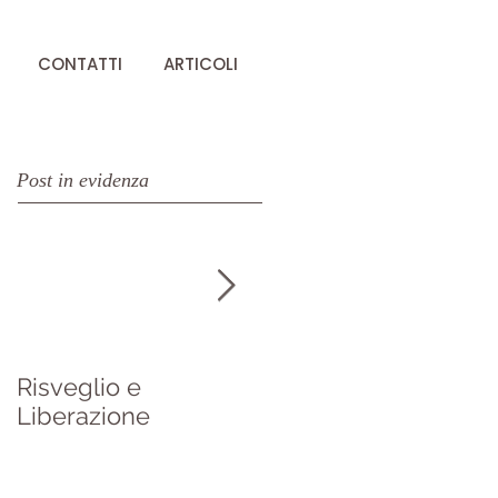
CONTATTI
ARTICOLI
Post in evidenza
Risveglio e
Da "A brief history of
Liberazione
Everything" di Ken
Wilber