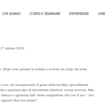
CHI SIAMO
CORSI E SEMINARI
ESPERIENZE
LINK
17 ottobre 2010.
 Dopo aver passato la nottata a scrivere al comp. mi sento 
o cosi, sto riassaporando il gusto della lucidità, specialmente 
olta a qualsiasi tipo di movimento interiore: scosse nervose, fitte, 
rimossi e sgretolati dall' olone onnipotente che con il suo: ' Ao! 
 oppure! Non era niente!'.