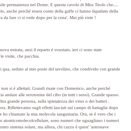
sile permanenza nel Dome. E questa cavolo di Miss Tirolo che.... 
olo, anche perché resesi conto della gaffe ci hanno liquidato della 
a da fare ci si vede dopo per la cena'. Mai più viste !
ova entrata, anzi il reparto é svuotato, ieri ci sono state 
e visite, che pacchia.
i qua, seduto al mio posto del tavolino, che condivido con grande 
 non si é allettati. Grandi risate con Domenico, anche perché 
ia andare alle serotonine del cibo (in tutti i sensi). Grande spasso. 
ltra grande persona, sulla spietatezza dei virus o dei batteri . 
ra. Riflettevamo sugli effetti lasciati sul campo di battaglia dopo 
e ho chiamato la mia molecola sanguinaria. Ora, se é vero che i 
o atomicomolecolcellulare, sono numeri che uguagliano i numeri 
nostro sistema solare, ma allora, chi cazzo é quest' 'astronave 