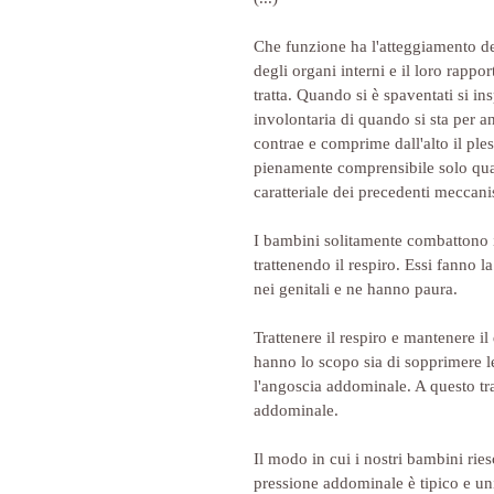
Che funzione ha l'atteggiamento de
degli organi interni e il loro rapp
tratta. Quando si è spaventati si in
involontaria di quando si sta per a
contrae e comprime dall'alto il ple
pienamente comprensibile solo quan
caratteriale dei precedenti meccanis
I bambini solitamente combattono i
trattenendo il respiro. Essi fanno 
nei genitali e ne hanno paura.
Trattenere il respiro e mantenere il
hanno lo scopo sia di sopprimere le
l'angoscia addominale. A questo trat
addominale.
Il modo in cui i nostri bambini ries
pressione addominale è tipico e un