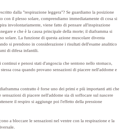
scritto dalla "respirazione leggera"? Se guardiamo la posizione 
orto con il plesso solare, comprendiamo immediatamente di cosa si 
spira involontariamente, viene fatto di pensare all'inspirazione 
nnegare e che è la causa principale della morte; il diaframma si 
sso solare. La funzione di questa azione muscolare diventa 
do si prendono in considerazione i risultati dell'esame analitico 
mi di difesa infantili.
 continui e penosi stati d'angoscia che sentono nello stomaco, 
la stessa cosa quando provano sensazioni di piacere nell'addome e 
 diaframma contratto è forse uno dei primi e più importanti atti che 
 sensazioni di piacere nell'addome sia di soffocare sul nascere 
tenere il respiro si aggiunge poi l'effetto della pressione 
cono a bloccare le sensazioni nel ventre con la respirazione e la 
iversale.