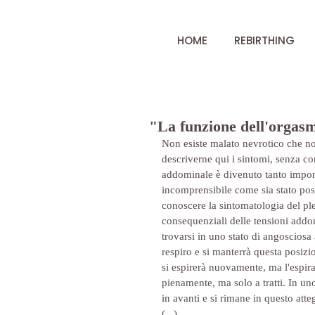
HOME
REBIRTHING
"La funzione dell'orgas
Non esiste malato nevrotico che n
descriverne qui i sintomi, senza co
addominale è divenuto tanto impor
incomprensibile come sia stato pos
conoscere la sintomatologia del ple
consequenziali delle tensioni addom
trovarsi in uno stato di angosciosa 
respiro e si manterrà questa posiz
si espirerà nuovamente, ma l'espir
pienamente, ma solo a tratti. In un
in avanti e si rimane in questo att
(...)