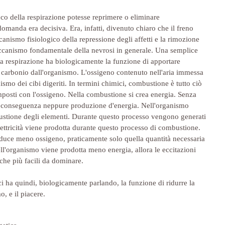
co della respirazione potesse reprimere o eliminare 
omanda era decisiva. Era, infatti, divenuto chiaro che il freno 
canismo fisiologico della repressione degli affetti e la rimozione 
meccanismo fondamentale della nevrosi in generale. Una semplice 
 la respirazione ha biologicamente la funzione di apportare 
i carbonio dall'organismo. L'ossigeno contenuto nell'aria immessa 
smo dei cibi digeriti. In termini chimici, combustione è tutto ciò 
osti con l'ossigeno. Nella combustione si crea energia. Senza 
 conseguenza neppure produzione d'energia. Nell'organismo 
mbustione degli elementi. Durante questo processo vengono generati 
lettricità viene prodotta durante questo processo di combustione. 
troduce meno ossigeno, praticamente solo quella quantità necessaria 
ell'organismo viene prodotta meno energia, allora le eccitazioni 
che più facili da dominare. 
ci ha quindi, biologicamente parlando, la funzione di ridurre la 
, e il piacere.