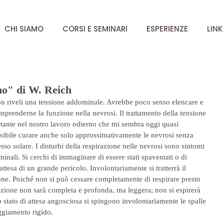
CHI SIAMO
CORSI E SEMINARI
ESPERIENZE
LINK
mo" di W. Reich
on riveli una tensione addominale. Avrebbe poco senso elencare e 
mprenderne la funzione nella nevrosi. Il trattamento della tensione 
tante nel nostro lavoro odierno che mi sembra oggi quasi 
sibile curare anche solo approssimativamente le nevrosi senza 
sso solare. I disturbi della respirazione nelle nevrosi sono sintomi 
inali. Si cerchi di immaginare di essere stati spaventati o di 
attesa di un grande pericolo. Involontariamente si tratterrà il 
ione. Poiché non si può cessare completamente di respirare presto 
azione non sarà completa e profonda, ma leggera; non si espirerà 
o stato di attesa angosciosa si spingono involontariamente le spalle 
eggiamento rigido. 