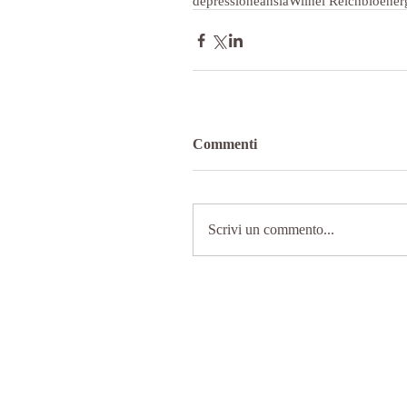
depressione
ansia
Wilhel Reich
bioener
Commenti
Scrivi un commento...