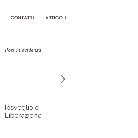
CONTATTI
ARTICOLI
Post in evidenza
Risveglio e
Da "A brief history of
Liberazione
Everything" di Ken
Wilber